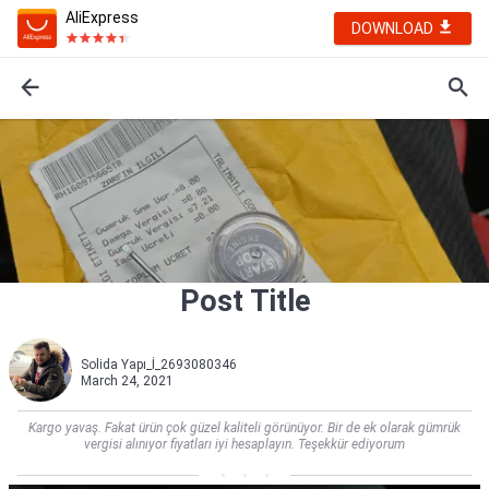
AliExpress
DOWNLOAD
Post Title
Solida Yapı_İ_2693080346
March 24, 2021
Kargo yavaş. Fakat ürün çok güzel kaliteli görünüyor. Bir de ek olarak gümrük
vergisi alınıyor fiyatları iyi hesaplayın. Teşekkür ediyorum