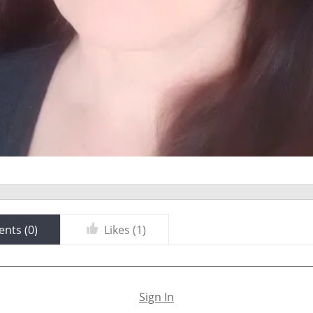
nts (
0
)
Likes (
1
)
Sign In