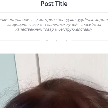
Post Title
очки понравились . диоптрии совпадают ,удобные хорош
защищают глаза от солнечных лучей . спасибо за
качественный товар и быструю доставку         