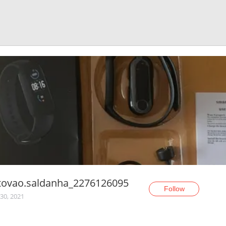
tovao.saldanha_2276126095
Follow
30, 2021