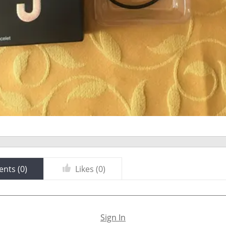
nts (
0
)
Likes (
0
)
Sign In