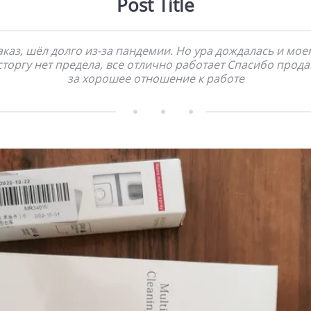
Post Title
аказ, шёл долго из-за пандемии. Но ура дождалась и мое
сторгу нет предела, все отлично работает Спасибо прода
за хорошее отношение к работе        