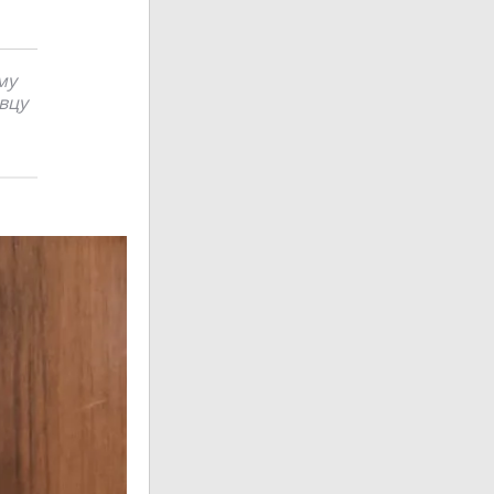
му
вцу