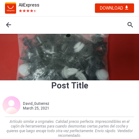
AliExpress
DOWNLOAD
Post Title
David_Gutierrez
March 25, 2021
Artículo similar a originales. Calidad precio perfecta. Imprescindibles en el
cajón de herramientas para cuando desmontas ciertas partes del coche y
quieres que luego encaje todo otra vez perfectamente. Envío rápido. Vendedor
recomendado.