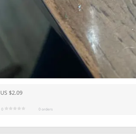
US $2.09
0
0 orders