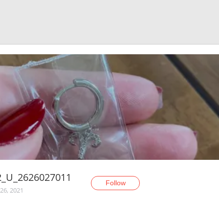
2_U_2626027011
Follow
26, 2021