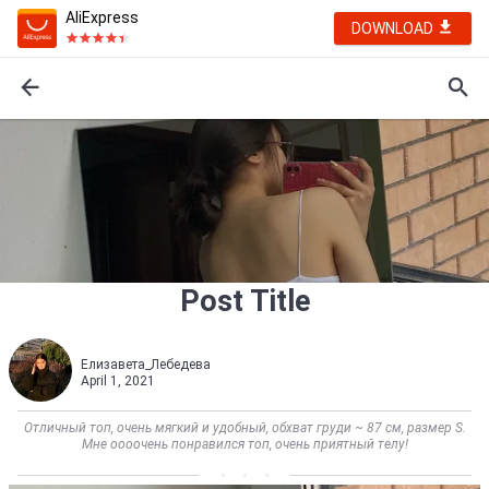
AliExpress
DOWNLOAD
Post Title
Елизавета_Лебедева
April 1, 2021
Отличный топ, очень мягкий и удобный, обхват груди ~ 87 см, размер S.
Мне оооочень понравился топ, очень приятный телу!