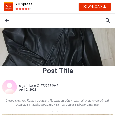
AliExpress
DOWNLOAD
Post Title
olga.in.kobe_O_2722574942
April 2, 2021
Супер куртка . Кожа хорошая . Продавец общительный и дружелюбный.
Большое спасибо продавцу за помощь в выборе размера.