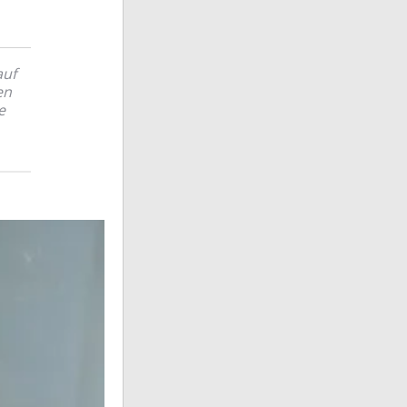
auf
en
e