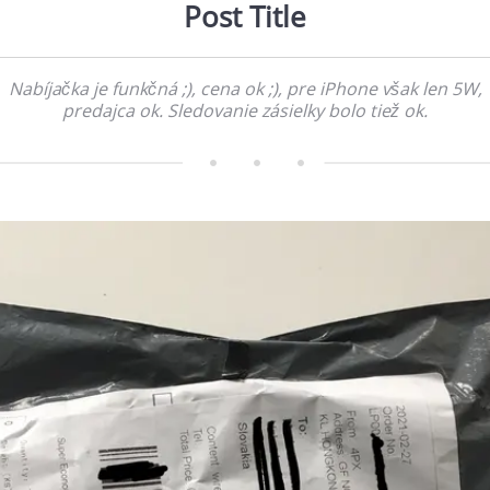
Post Title
Nabíjačka je funkčná ;), cena ok ;), pre iPhone však len 5W,
predajca ok. Sledovanie zásielky bolo tiež ok.