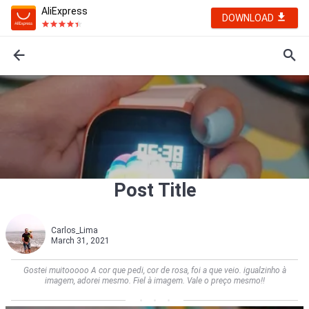
AliExpress
DOWNLOAD
Post Title
Carlos_Lima
March 31, 2021
Gostei muitooooo A cor que pedi, cor de rosa, foi a que veio. igualzinho à
imagem, adorei mesmo. Fiel à imagem. Vale o preço mesmo!!