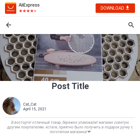
AliExpress
DOWNLOAD
Post Title
Cat_Cat
April 15, 2021
В восторге! отличный товар, бережно упаковали! магазин советую
другим покупателям. кстати, приятно было получить в подарок ручку с
логотипом магазина!❤    