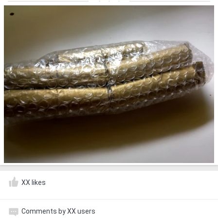
XX likes
Comments by XX users