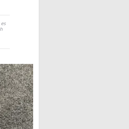
 es
ch