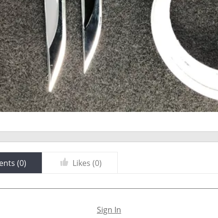
nts (
0
)
Likes (
0
)
Sign In