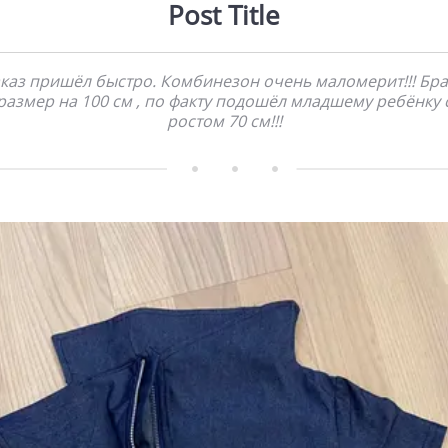
Post Title
каз пришёл быстро. Комбинезон очень маломерит!!! Бр
размер на 100 см , по факту подошёл младшему ребёнку 
ростом 70 см!!!