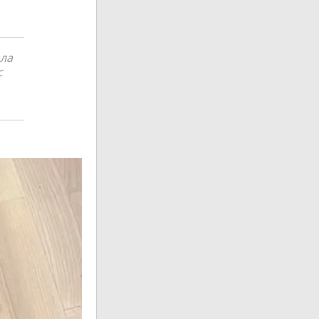
ала
с