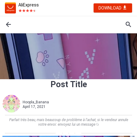
AliExpress
DOWNLOAD
Post Title
Hoopla_Banana
April 17, 2021
Parfait très beau, mais beaucoup de problème à l'achat, si le vendeur annule
votre envoi: envoyez lui un message !♪