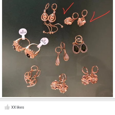
XX likes