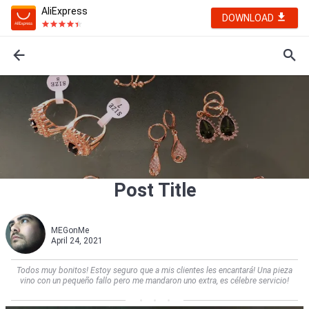
AliExpress
DOWNLOAD
Post Title
MEGonMe
April 24, 2021
Todos muy bonitos! Estoy seguro que a mis clientes les encantará! Una pieza
vino con un pequeño fallo pero me mandaron uno extra, es célebre servicio!