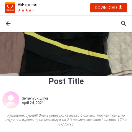
AliExpress
DOWNLOAD
Post Title
Semenyuk_Liliya
April 24, 2021
Купальник супер!!! Очень советую, качество отлично, плотная ткань, по
груди сел идеально, но максимум на 2-3 размер, заказала L на рост 170 и
87/75/98