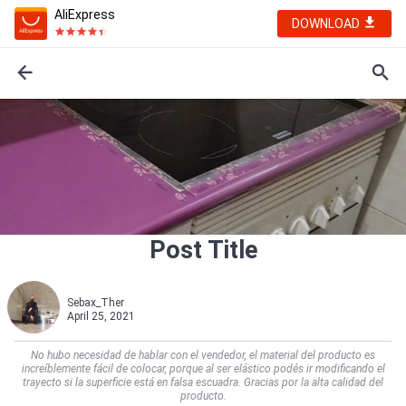
AliExpress
DOWNLOAD
Post Title
Sebax_Ther
April 25, 2021
No hubo necesidad de hablar con el vendedor, el material del producto es
increíblemente fácil de colocar, porque al ser elástico podés ir modificando el
trayecto si la superficie está en falsa escuadra. Gracias por la alta calidad del
producto.