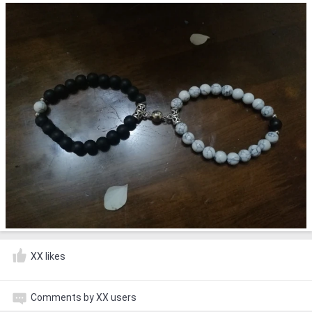
XX likes
Comments by XX users