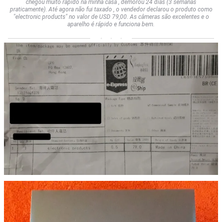
chegou muito rápido na minha casa , demorou 24 dias (3 semanas
praticamente). Até agora não fui taxado , o vendedor declarou o produto como
"electronic products" no valor de USD 79,00. As câmeras são excelentes e o
aparelho é rápido e funciona bem.