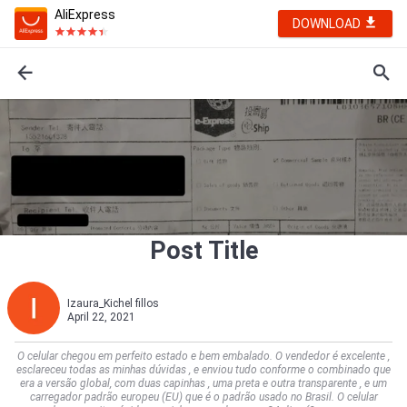
AliExpress
DOWNLOAD
Post Title
Izaura_Kichel fillos
April 22, 2021
O celular chegou em perfeito estado e bem embalado. O vendedor é excelente ,
esclareceu todas as minhas dúvidas , e enviou tudo conforme o combinado que
era a versão global, com duas capinhas , uma preta e outra transparente , e um
carregador padrão europeu (EU) que é o padrão usado no Brasil. O celular