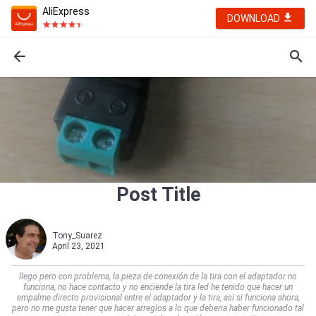
AliExpress
DOWNLOAD
Post Title
Tony_Suarez
April 23, 2021
llego pero con problema, la pieza de conexión de la tira con el adaptador no
funciona, no hace contacto y no enciende la tira led he tenido que hacer un
empalme directo provisional entre el adaptador y la tira, asi si funciona ahora,
pero no me gusta tener que hacer arreglos a lo que deberia haber funcionado tal