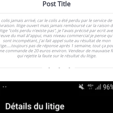
Post Title
colis jamais arrivé, car le colis a été perdu par le service de
ivraison. litige ouvert mais jamais remboursé car la raison 
itige "colis perdu n'existe pas", je l'avais précisé par ecrit av
euve du mail àl'appui, mais niveau commercial je pense qu'
sont incompétant, j'ai fait appel suite au résultat de mon
itige.....toujours pas de réponse après 1 semaine, tout ça po
ne commande de 20 euros environ. Vendeur de mauvaise fo
qui rejette la faute sur le résultat du litige.