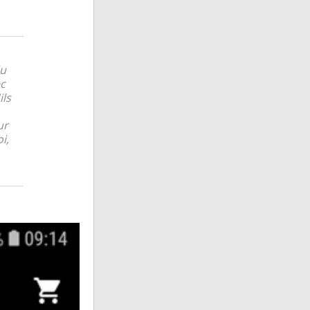
du
ec
ils
ur
i,