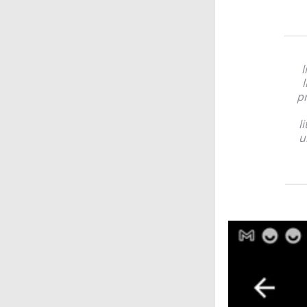
l
l
pr
l
u