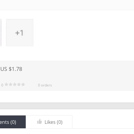
US $1.78
0
0 orders
nts (
0
)
Likes (
0
)