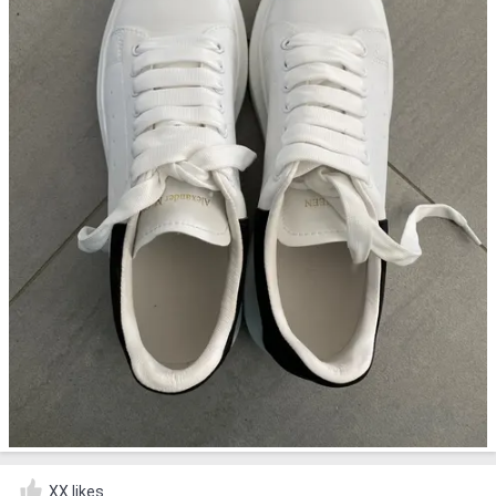
XX likes