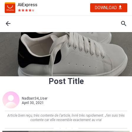
AliExpress
DOWNLOAD
Post Title
Nadbarr34_User
April 30, 2021
Article bien reçu, très contente de l’article, livré très rapidement. J’en suis très
contente car elle ressemble exactement au vrai