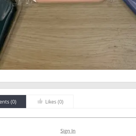
nts (
0
)
Likes (
0
)
Sign In