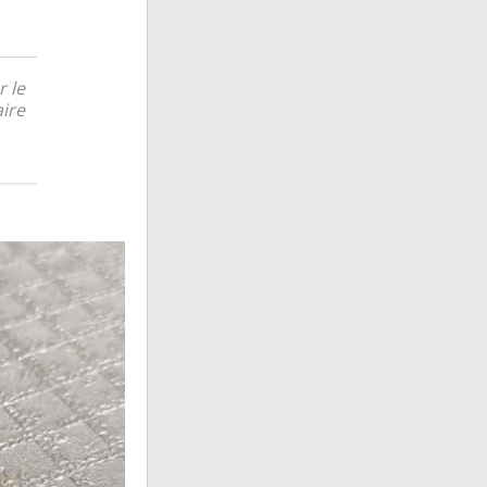
 le
aire