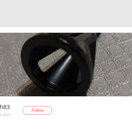
ch83
Follow
0, 2021