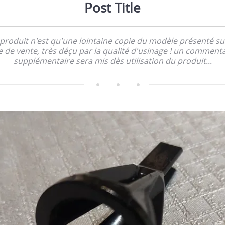
Post Title
 produit n'est qu'une lointaine copie du modèle présenté sur
e de vente, très déçu par la qualité d'usinage ! un comment
supplémentaire sera mis dès utilisation du produit...