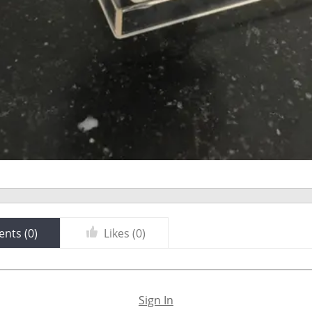
nts (
0
)
Likes (
0
)
Sign In