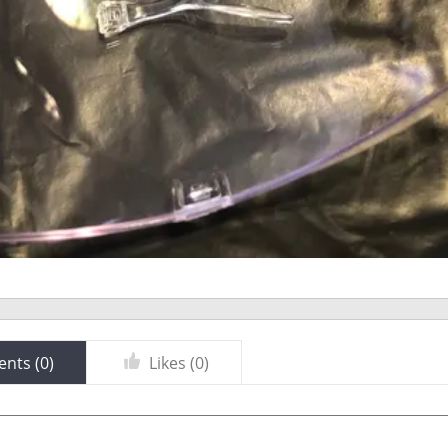
nts (
0
)
Likes (
0
)