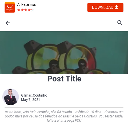
AliExpress
DOWNLOAD
Post Title
Gilmar_Coutinho
May 7, 2021
muito bom, veio tudo certinho, não fui taxado... média de 15 dias... demorou um
pouco mais por causa dos feriados do Brasil e pelos Correios. Vou testar ainda,
falta a última peça PCU