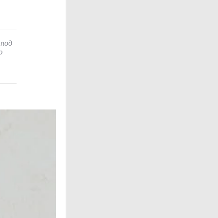
 под
ю