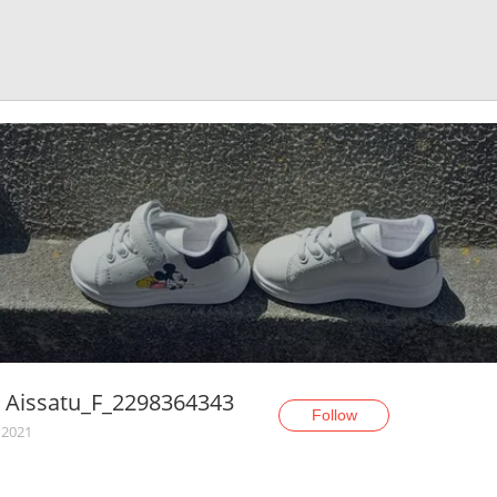
 Aissatu_F_2298364343
Follow
 2021