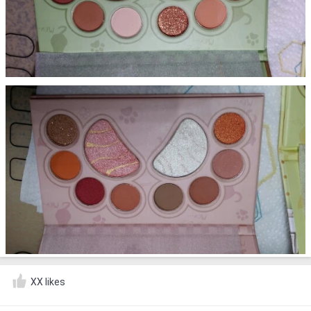
XX likes