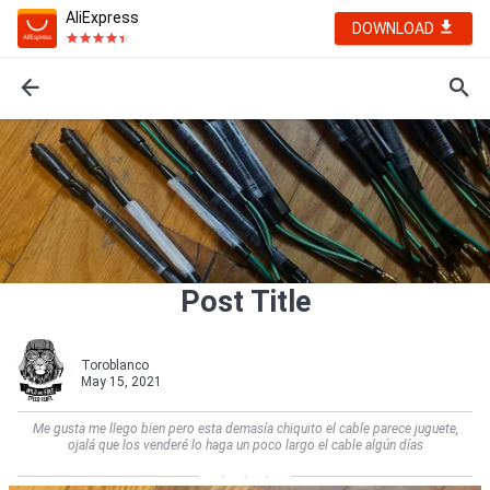
AliExpress
DOWNLOAD
Post Title
Toroblanco
May 15, 2021
Me gusta me llego bien pero esta demasía chiquito el cable parece juguete,
ojalá que los venderé lo haga un poco largo el cable algún días