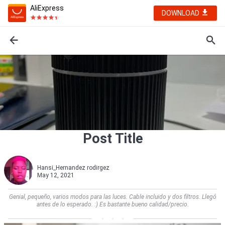
AliExpress
DOWNLOAD
Post Title
Hansi_Hernandez rodirgez
May 12, 2021
Genial, pequeño, varios modos para las luces. Cable incluido y dos filtros. Llegó
antes de lo esperado. :) Es bastante bueno calidad/precio.