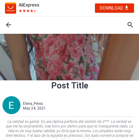
AliExpress
DOWNLOAD
Post Title
Elena_Perez
May 24, 2021
La calidad es genial. Es una réplica perfecta del vestido de Z***. La verdad es
que me ha sorprendido, trae forro por dentro para que no transparente nada. La
tela es de muy buena calidad, yo diría que la misma. Los plisados están muy
bien hechos. Y el lazo de la espalda es precioso. Sin duda volveré a comprar en