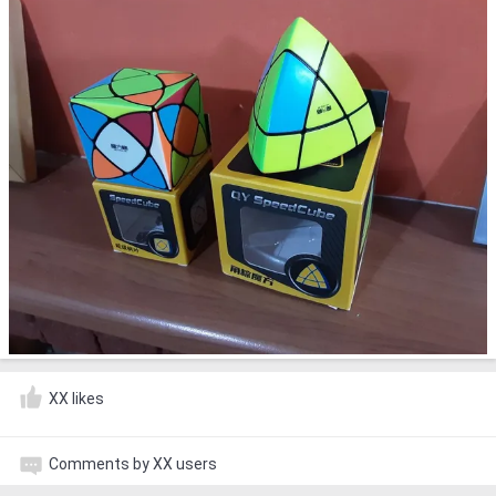
XX likes
Comments by XX users