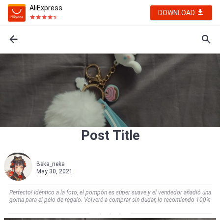
AliExpress
DOWNLOAD
Post Title
Beka_neka
May 30, 2021
Perfecto! Idéntico a la foto, el pompón es súper suave y el vendedor añadió una
goma para el pelo de regalo. Volveré a comprar sin dudar, lo recomiendo 100%