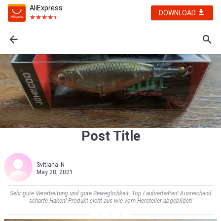
AliExpress
DOWNLOAD
Post Title
Svitlana_N
May 28, 2021
Sehr gute Verarbeitung und gute Beweglichkeit. Top Laufverhalten! Ausreichend
scharfe Haken! Produkt sieht aus wie vom Hersteller abgebildet!