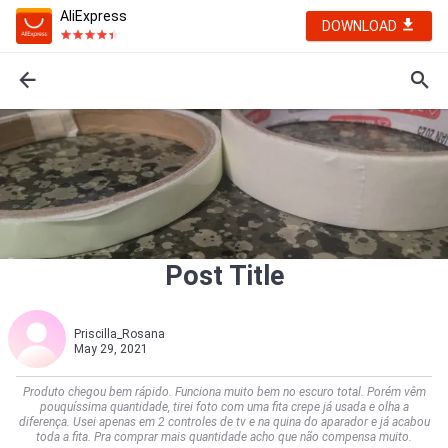
AliExpress
DOWNLOAD
Post Title
Priscilla_Rosana
May 29, 2021
Produto chegou bem rápido. Funciona muito bem no escuro total. Porém vêm
pouquíssima quantidade, tirei foto com uma fita crepe já usada e olha a
diferença. Usei apenas em 2 controles de tv e na quina do aparador e já acabou
toda a fita. Pra comprar mais quantidade acho que não compensa muito.