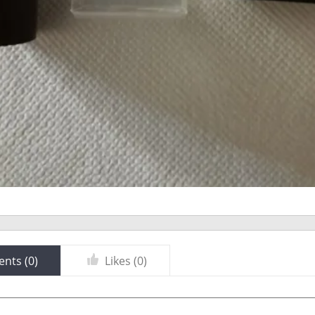
nts (
0
)
Likes (
0
)