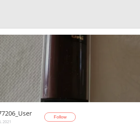
77206_User
Follow
, 2021