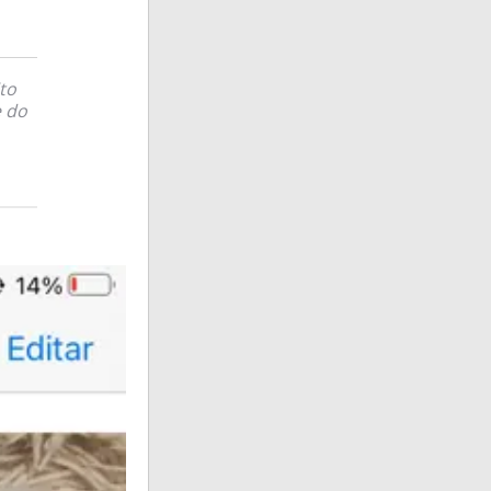
to
e do