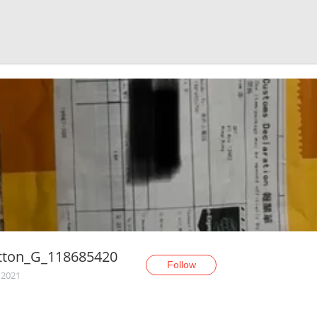
itton_G_118685420
Follow
 2021