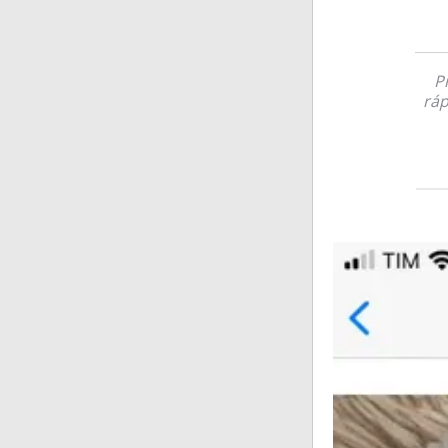
P
ráp