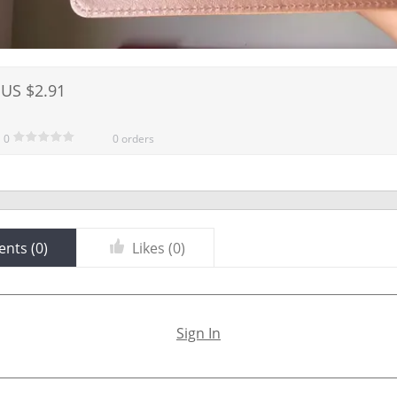
US $2.91
0
0 orders
nts (
0
)
Likes (
0
)
Sign In