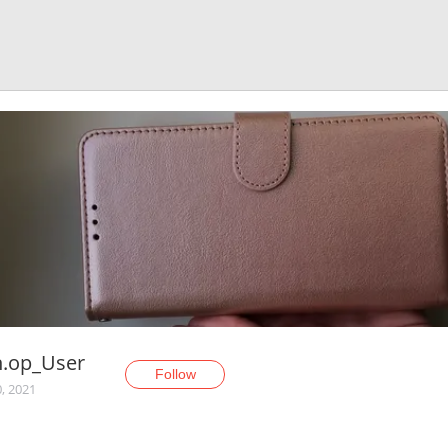
h.op_User
Follow
, 2021