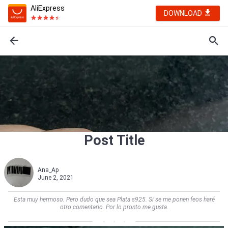
AliExpress
DOWNLOAD
Post Title
Ana_Ap
June 2, 2021
Esta muy hermoso. Pero dudo que sea Plata s925. Si se me ponen feos haré
otro comentario. Por lo pronto me gusta.