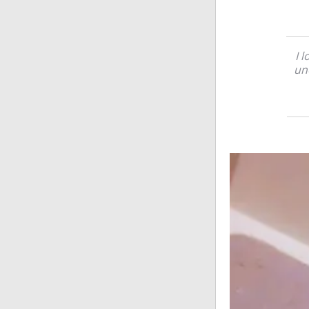
I 
un