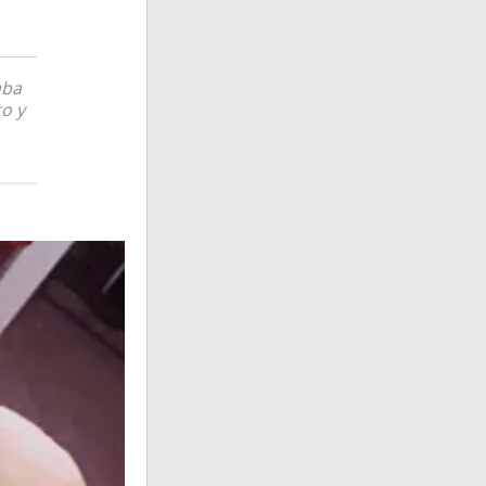
aba
o y