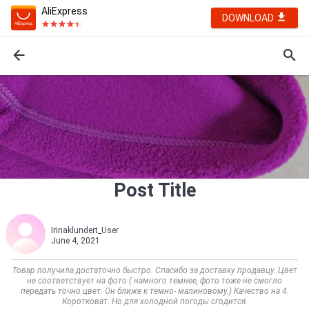
AliExpress
DOWNLOAD
Post Title
Irinaklundert_User
June 4, 2021
Товар получила достаточно быстро. Спасибо за доставку продавцу. Цвет
не соответствует на фото ( намного темнее, фото тоже не смогло
передать точно цвет. Он ближе к темно- малиновому.) Качество на 4.
Коротковат. Но для холодной погоды сгодится.