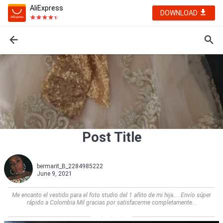
AliExpress
DOWNLOAD
Post Title
bermarit_B_2284985222
June 9, 2021
Me encanto el vestido para el foto studio del 1 añito de mi hija.... Envío súper
rápido a Colombia Mil gracias por satisfacerme completamente...