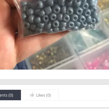
nts (
0
)
Likes (
0
)