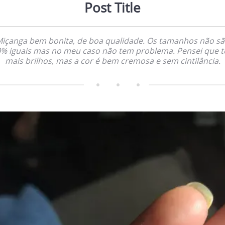
Post Title
içanga bem bonita, de boa qualidade. Os tamanhos não s
% iguais mas no meu caso não tem problema. Pensei que t
mais brilhos, mas a cor é bem cremosa e sem cintilância.