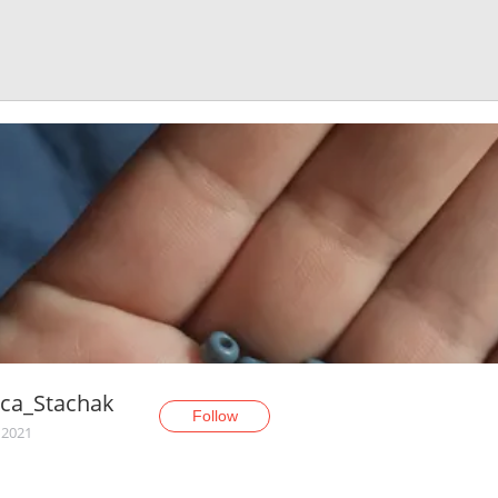
ica_Stachak
Follow
 2021