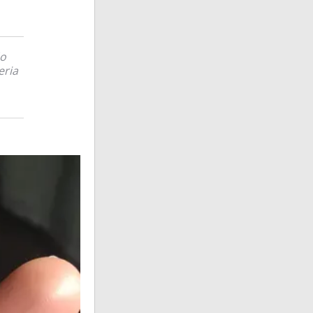
ão
eria