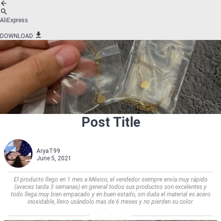
AliExpress
DOWNLOAD
Post Title
AryaT99
June 5, 2021
El producto llego en 1 mes a México, el vendedor siempre envía muy rápido
(aveces tarda 3 semanas) en general todos sus productos son excelentes y
todo llega muy bien empacado y en buen estado, sin duda el material es acero
inoxidable, llevo usándolo mas de 6 meses y no pierden su color.