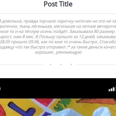
Post Title
Я довольна, правда торчало парочку ниточек но это не та
ритично, ткань лёгенькая, мягенькая на летние вечероч
амое то и на тёплую осень пойдёт. Заказывала 80 размер 
ырост, нам 8 мес. В Польшу пришло за 12 дней, заказыва
28.05 пришло 09.06, как по мне то очень быстро. Спасиб
одавцу что так быстро отправил :* за такие деньги качес
хорошее , рекомендую