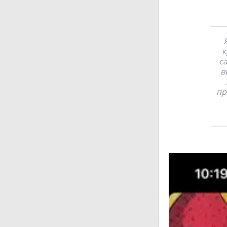
к
с
в
пр