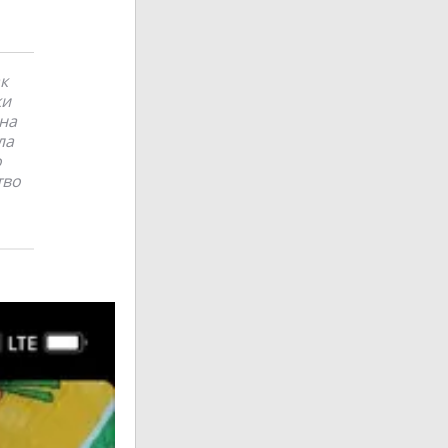
к
ки
на
ла
о
тво