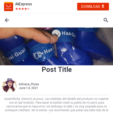
AliExpress
DOWNLOAD
Post Title
Adriana_Flores
June 14, 2021
Insatisfecha. Demoró un poco. Las medidas del detalle del producto no cuadran
con el real recibido. Para hacer el pedido medí su patita de mi perro para
cerciorarme que no haya error, sin embargo la talla L es muy pequeña para mi
schnauzer mediano. No le entran. Les recomiendo que pidan una talla más de la